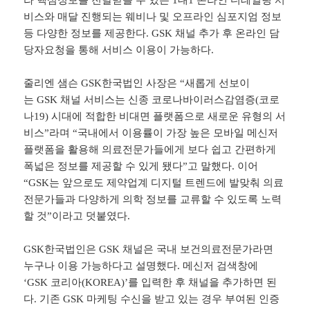
라 핵심정보를 전달받을 수 있는 1대1 온라인 디테일링 서
비스와 매달 진행되는 웨비나 및 오프라인 심포지엄 정보
등 다양한 정보를 제공한다.
GSK
채널 추가 후 온라인 담
당자요청을 통해 서비스 이용이 가능하다.
줄리엔 샘슨
GSK
한국법인 사장은 “새롭게 선보이
는
GSK
채널 서비스는 신종 코로나바이러스감염증(코로
나19) 시대에 적합한 비대면 플랫폼으로 새로운 유형의 서
비스”라며 “국내에서 이용률이 가장 높은 모바일 메신저
플랫폼을 활용해 의료전문가들에게 보다 쉽고 간편하게
폭넓은 정보를 제공할 수 있게 됐다”고 말했다. 이어
“
GSK
는 앞으로도 제약업계 디지털 트렌드에 발맞춰 의료
전문가들과 다양하게 의학 정보를 교류할 수 있도록 노력
할 것”이라고 덧붙였다.
GSK
한국법인은
GSK
채널은 국내 보건의료전문가라면
누구나 이용 가능하다고 설명했다. 메신저 검색창에
‘
GSK
코리아(
KOREA
)’를 입력한 후 채널을 추가하면 된
다. 기존
GSK
마케팅 수신을 받고 있는 경우 부여된 인증