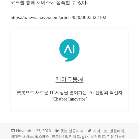
코드를 통해 서비스에 접속할 수 있다.
https://n.news.naver.com/article/020/0003322102
메이크봇.ai
챗봇으로 새로운 IT 세상을 열어가는 AI 산업의 혁신자
‘Chatbot Innovator’
Posted
November 23, 2020
Categories
챗봇 성공사례
Tags
메이크봇
,
병원예약
,
비대면서비스
on
,
헬스케어
,
코로나19
,
언택트
,
gsk
,
보건의료
,
전문가용챗