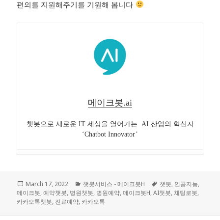
편의를 지원해주기를 기원해 봅니다
메이크봇.ai
챗봇으로 새로운 IT 세상을 열어가는 AI 산업의 혁신자
‘Chatbot Innovator’
Posted
March 17, 2022
Categories
챗봇서비스 - 메이크봇H
Tags
챗봇
,
인공지능
,
메이크봇
on
,
예약챗봇
,
병원챗봇
,
병원예약
,
메이크봇H
,
AI챗봇
,
채팅로봇
,
카카오톡챗봇
,
진료예약
,
카카오톡