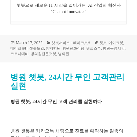
챗봇으로 새로운 IT 세상을 열어가는 AI 산업의 혁신자
‘Chatbot Innovator’
Posted
March 17, 2022
Categories
챗봇서비스 - 메이크봇H
Tags
챗봇
,
메이크봇
,
메이크봇H
on
,
챗봇도입
,
양지병원
,
병원전화상담
,
워크스루
,
병원운영시간
,
코로나대비
,
병의원전문챗봇
,
병의원
병원 챗봇, 24시간 무인 고객관리
실현
병원 챗봇, 24시간 무인 고객 관리를 실현하다
병원 챗봇은 카카오톡 채팅으로 진료를 예약하는 일종의