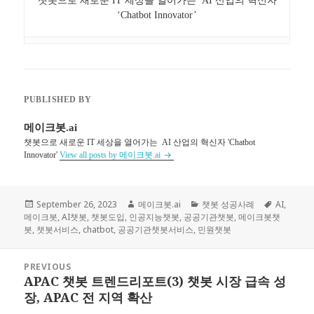
챗봇으로 새로운 IT 세상을 열어가는 AI 산업의 혁신자
‘Chatbot Innovator’
PUBLISHED BY
메이크봇.ai
챗봇으로 새로운 IT 세상을 열어가는 AI 산업의 혁신자 'Chatbot
Innovator'
View all posts by 메이크봇.ai
Posted
September 26, 2023
Author
메이크봇.ai
Categories
챗봇 성공사례
Tags
AI
,
메이크봇
on
,
AI챗봇
,
챗봇도입
,
인공지능챗봇
,
공공기관챗봇
,
메이크봇챗
봇
,
챗봇서비스
,
chatbot
,
공공기관챗봇서비스
,
민원챗봇
Post
PREVIOUS
navigation
APAC 챗봇 트렌드리포트(3) 챗봇 시장 급속 성
Previous
장, APAC 전 지역 확산
post: