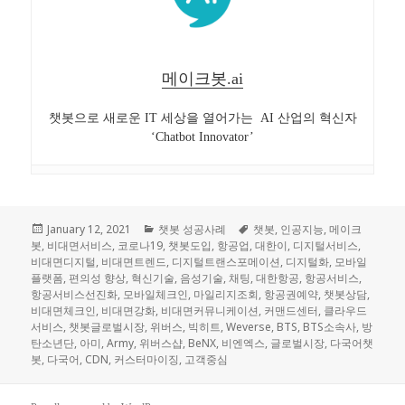
메이크봇.ai
챗봇으로 새로운 IT 세상을 열어가는 AI 산업의 혁신자
‘Chatbot Innovator’
Posted
January 12, 2021
Categories
챗봇 성공사례
Tags
챗봇
,
인공지능
,
메이크
봇
,
on
비대면서비스
,
코로나19
,
챗봇도입
,
항공업
,
대한이
,
디지털서비스
,
비대면디지털
,
비대면트렌드
,
디지털트랜스포메이션
,
디지털화
,
모바일
플랫폼
,
편의성 향상
,
혁신기술
,
음성기술
,
채팅
,
대한항공
,
항공서비스
,
항공서비스선진화
,
모바일체크인
,
마일리지조회
,
항공권예약
,
챗봇상담
,
비대면체크인
,
비대면강화
,
비대면커뮤니케이션
,
커맨드센터
,
클라우드
서비스
,
챗봇글로벌시장
,
위버스
,
빅히트
,
Weverse
,
BTS
,
BTS소속사
,
방
탄소년단
,
아미
,
Army
,
위버스샵
,
BeNX
,
비엔엑스
,
글로벌시장
,
다국어챗
봇
,
다국어
,
CDN
,
커스터마이징
,
고객중심