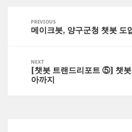
Post
navigation
PREVIOUS
메이크봇, 양구군청 챗봇 도입
Previous
post:
NEXT
[챗봇 트랜드리포트 ⑤] 챗봇
Next
아까지
post: