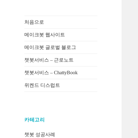
처음으로
메이크봇 웹사이트
메이크봇 글로벌 블로그
챗봇서비스 – 근로노트
챗봇서비스 – ChattyBook
위켄드 디스럽트
카테고리
챗봇 성공사례