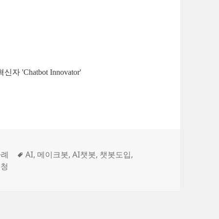
hatbot Innovator'
사례
Tags
AI
,
메이크봇
,
AI챗봇
,
챗봇도입
,
군청