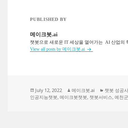
PUBLISHED BY
메이크봇.ai
챗봇으로 새로운 IT 세상을 열어가는 AI 산업의 혁신자 'C
View all posts by 메이크봇.ai
Posted
July 12, 2022
Author
메이크봇.ai
Categories
챗봇 성공
인공지능챗봇
on
,
메이크봇챗봇
,
챗봇서비스
,
예천