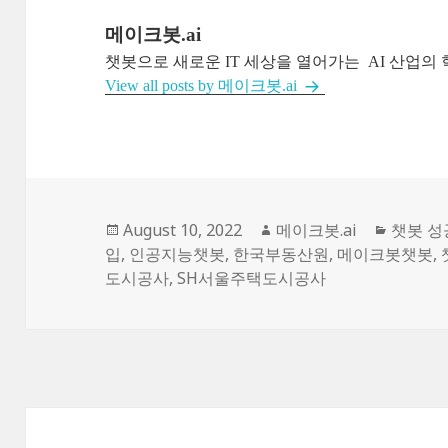
메이크봇.ai
챗봇으로 새로운 IT 세상을 열어가는 AI 산업의 혁신자 'C
View all posts by 메이크봇.ai
Posted
August 10, 2022
Author
메이크봇.ai
Catego
챗봇 
입
,
on
인공지능챗봇
,
한국부동산원
,
메이크봇챗봇
,
도시공사
,
SH서울주택도시공사
Post