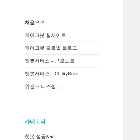
처음으로
메이크봇 웹사이트
메이크봇 글로벌 블로그
챗봇서비스 – 근로노트
챗봇서비스 – ChattyBook
위켄드 디스럽트
카테고리
챗봇 성공사례