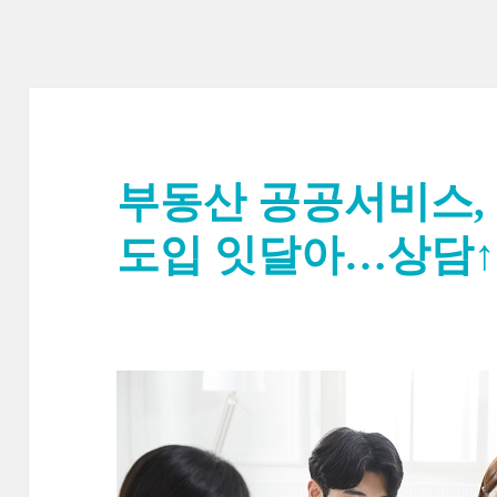
부동산 공공서비스,
도입 잇달아…상담↑