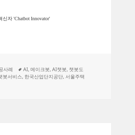
hatbot Innovator'
ries
성공사례
Tags
AI
,
메이크봇
,
AI챗봇
,
챗봇도
챗봇서비스
,
한국산업단지공단
,
서울주택